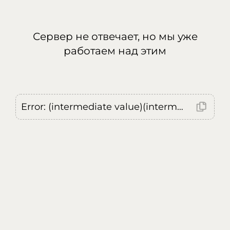
Сервер не отвечает, но мы уже
работаем над этим
Error: (intermediate value)(intermediate value)(intermediate value).replaceAll is not a function