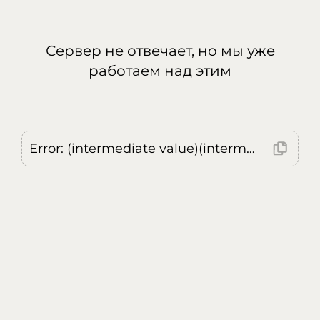
Сервер не отвечает, но мы уже
работаем над этим
Error: (intermediate value)(intermediate value)(intermediate value).replaceAll is not a function