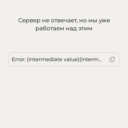
Сервер не отвечает, но мы уже
работаем над этим
Error: (intermediate value)(intermediate value)(intermediate value).replaceAll is not a function